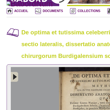
ACCUEIL
DOCUMENTS
COLLECTIONS
De optima et tutissima celeberr
sectio lateralis, dissertatio a
chirurgorum Burdigalensium sc