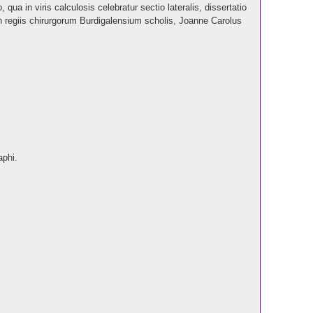
a in viris calculosis celebratur sectio lateralis, dissertatio
n regiis chirurgorum Burdigalensium scholis, Joanne Carolus
aphi.