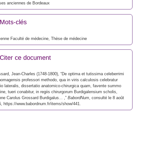
ses anciennes de Bordeaux
Mots-clés
ienne Faculté de médecine
,
Thèse de médecine
Citer ce document
sard, Jean-Charles (1748-1800), “De optima et tutissima celeberrimi
omagensis professori methodo, qua in viris calculosis celebratur
io lateralis, dissertatio anatomico-chirurgica quam, favente summo
ne, tueri conabitur, in regiis chirurgorum Burdigalensium scholis,
ne Carolus Grossard Burdigalus... ,”
BabordNum
, consulté le 8 août
6,
https://www.babordnum.fr/items/show/441
.