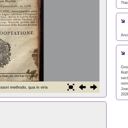
Thè
Anc
Gros
Roth
sect
nomi
Joan
202