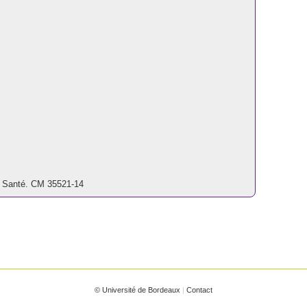
la Santé. CM 35521-14
© Université de Bordeaux
|
Contact