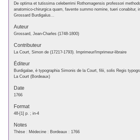
De optima et tutissima celeberrimi Rothomagensis professori methodo, qu
anatomico-chirurgica quam, favente summo nomine, tueri conabitur, i
Grossard Burdigalus...
Auteur
Grossard, Jean-Charles (1748-1800)
Contributeur
La Court, Simon de (1721?-1793). Imprimeur/Imprimeur-libraire
Éditeur
Burdigalae, è typographia Simonis de la Court, filii, solis Regis typogr
La Court (Bordeaux)
Date
1766
Format
48-[1] p. ; in-4
Notes
Thèse : Médecine : Bordeaux : 1766