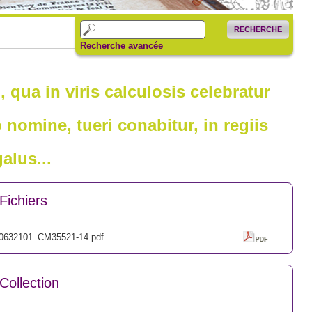
RECHERCHE
Recherche avancée
qua in viris calculosis celebratur
nomine, tueri conabitur, in regiis
alus...
Fichiers
0632101_CM35521-14.pdf
Collection