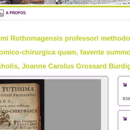
A PROPOS
imi Rothomagensis professori methodo, 
natomico-chirurgica quam, favente summo 
holis, Joanne Carolus Grossard Burdig
B33