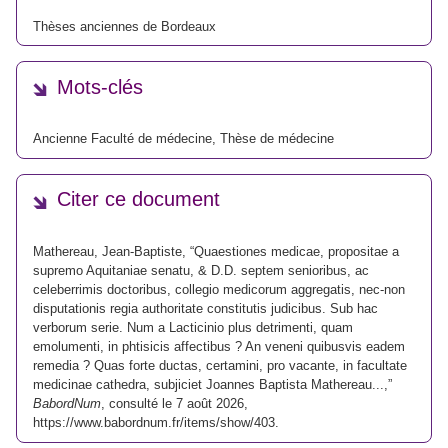
Thèses anciennes de Bordeaux
Mots-clés
Ancienne Faculté de médecine
,
Thèse de médecine
Citer ce document
Mathereau, Jean-Baptiste, “Quaestiones medicae, propositae a
supremo Aquitaniae senatu, & D.D. septem senioribus, ac
celeberrimis doctoribus, collegio medicorum aggregatis, nec-non
disputationis regia authoritate constitutis judicibus. Sub hac
verborum serie. Num a Lacticinio plus detrimenti, quam
emolumenti, in phtisicis affectibus ? An veneni quibusvis eadem
remedia ? Quas forte ductas, certamini, pro vacante, in facultate
medicinae cathedra, subjiciet Joannes Baptista Mathereau...,”
BabordNum
, consulté le 7 août 2026,
https://www.babordnum.fr/items/show/403
.