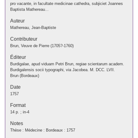
pro vacante, in facultate medicinae cathedra, subjiciet Joannes
Baptista Mathereau...
Auteur
Mathereau, Jean-Baptiste
Contributeur
Brun, Veuve de Pierre (1705?-1760)
Éditeur
Burdigalae, apud viduam Petri Brun, regiae scientarum academ.
Burdigalensis socii typographi, via Jacobea. M. DCC. LVII.
Brun (Bordeaux)
Date
1757
Format
14 p. ; in-4
Notes
Thèse : Médecine : Bordeaux : 1757