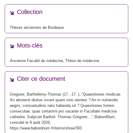
Collection
Thèses anciennes de Bordeaux
Mots-clés
Ancienne Faculté de médecine
,
Thèse de médecine
Citer ce document
Gregoire, Barthélémy-Thomas (17..-17..), “Quaestiones medicae.
An abstemii diutius vivant quam vino utentes ? An in nutriendis
aegris, consuetudinis ratio habenda sit ? Quaestiones fortem
consecutae, quas certamini pro vacante in Facultate medicina
cathedra. Subjiciet Barthol. Thomas Gregoire...,”
BabordNum
,
consulté le 8 août 2026,
https://www.babordnum.fr/items/show/393
.