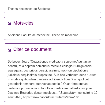
Thèses anciennes de Bordeaux
Mots-clés
Ancienne Faculté de médecine
,
Thèse de médecine
Citer ce document
Betbeder, Jean, “Quaestiones medicae a supremo Aquitaniae
senatu, et a septem senioribus medicis collegio Burdigalensis
aggregatis, doctoribus perspicassimis, nec-non diputationis
judicibus aequissimis propositae. Sub hac verborum serie ; utrum
in morbis quibusdam cauteriis adhibenda fides ? an quolibet
gestationis tempore, tuta venae sectio ? Quas forte ductas
certamini pro vacante in facultate medicinae cathedra subjiciet
Joannes Betbeder, doctor medicus...,”
BabordNum
, consulté le 10
août 2026,
https://www.babordnum.fr/items/show/391
.