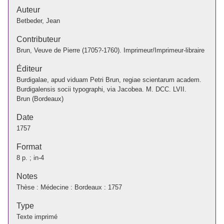
Auteur
Betbeder, Jean
Contributeur
Brun, Veuve de Pierre (1705?-1760). Imprimeur/Imprimeur-libraire
Éditeur
Burdigalae, apud viduam Petri Brun, regiae scientarum academ.
Burdigalensis socii typographi, via Jacobea. M. DCC. LVII.
Brun (Bordeaux)
Date
1757
Format
8 p. ; in-4
Notes
Thèse : Médecine : Bordeaux : 1757
Type
Texte imprimé