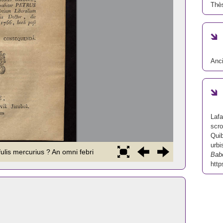
Thè
Anc
Lafa
scro
Quib
urbi
Bab
http