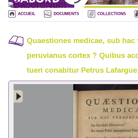
ACCUEIL
DOCUMENTS
COLLECTIONS
Quaestiones medicae, sub hac v
peruvianus cortex ? Quibus acc
tueri conabitur Petrus Lafargue