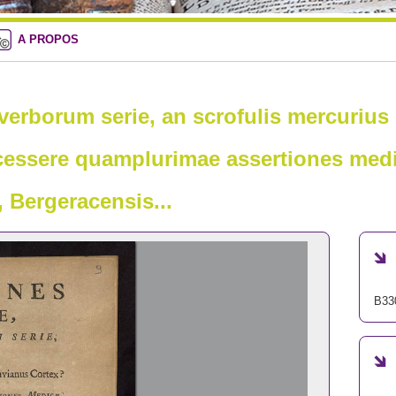
A PROPOS
erborum serie, an scrofulis mercurius ?
essere quamplurimae assertiones medic
, Bergeracensis...
B33