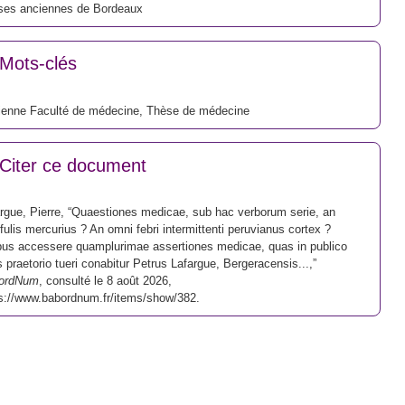
ses anciennes de Bordeaux
Mots-clés
ienne Faculté de médecine
,
Thèse de médecine
Citer ce document
rgue, Pierre, “Quaestiones medicae, sub hac verborum serie, an
fulis mercurius ? An omni febri intermittenti peruvianus cortex ?
us accessere quamplurimae assertiones medicae, quas in publico
s praetorio tueri conabitur Petrus Lafargue, Bergeracensis...,”
ordNum
, consulté le 8 août 2026,
s://www.babordnum.fr/items/show/382
.