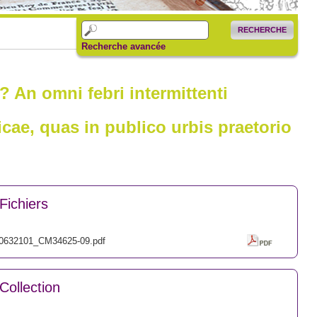
RECHERCHE
Recherche avancée
 An omni febri intermittenti
ae, quas in publico urbis praetorio
Fichiers
0632101_CM34625-09.pdf
Collection