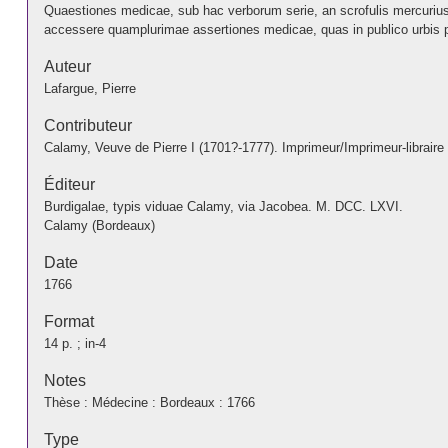
Quaestiones medicae, sub hac verborum serie, an scrofulis mercurius 
accessere quamplurimae assertiones medicae, quas in publico urbis pr
Auteur
Lafargue, Pierre
Contributeur
Calamy, Veuve de Pierre I (1701?-1777). Imprimeur/Imprimeur-libraire
Éditeur
Burdigalae, typis viduae Calamy, via Jacobea. M. DCC. LXVI.
Calamy (Bordeaux)
Date
1766
Format
14 p. ; in-4
Notes
Thèse : Médecine : Bordeaux : 1766
Type