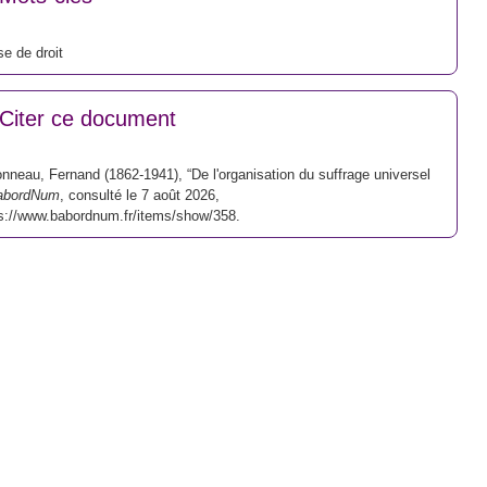
e de droit
Citer ce document
nneau, Fernand (1862-1941), “De l'organisation du suffrage universel
abordNum
, consulté le 7 août 2026,
s://www.babordnum.fr/items/show/358
.