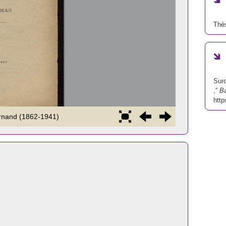
Thès
Suro
,”
B
http