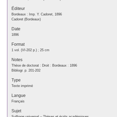
Éditeur
Bordeaux : Imp. Y. Cadoret, 1896
Cadoret (Bordeaux)
Date
1896
Format
1 vol. (VI-202 p.) ; 25 cm
Notes
Thèse de doctorat : Droit : Bordeaux : 1896
Bibliogr. p. 201-202
Type
Texte imprimé
Langue
Français
Sujet
Suffrage universel -- Thèses et écrits académiques