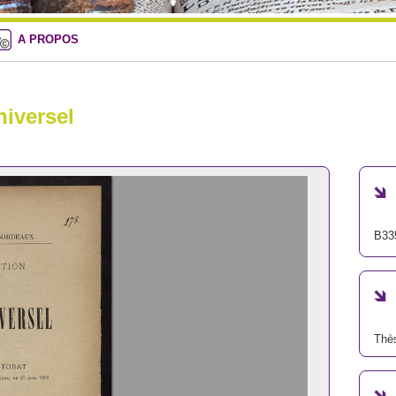
A PROPOS
niversel
B33
Thè