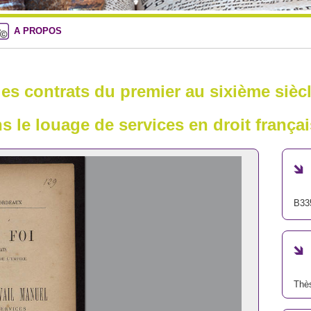
A PROPOS
 les contrats du premier au sixième sièc
s le louage de services en droit françai
B33
Thè