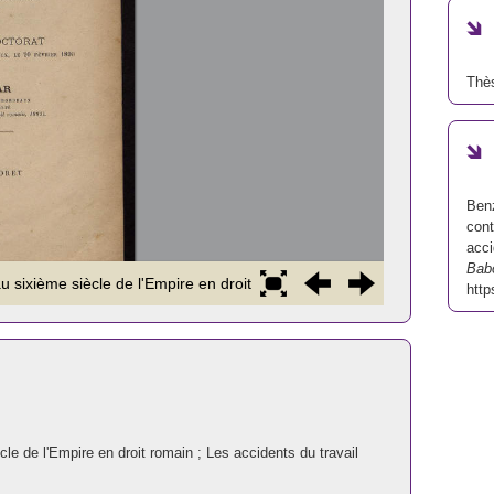
Thès
Benz
cont
acci
Bab
http
cle de l'Empire en droit romain ; Les accidents du travail