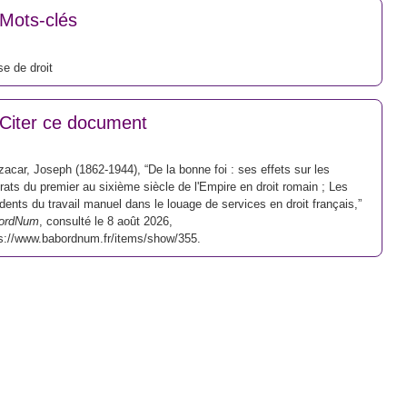
Mots-clés
e de droit
Citer ce document
acar, Joseph (1862-1944), “De la bonne foi : ses effets sur les
rats du premier au sixième siècle de l'Empire en droit romain ; Les
dents du travail manuel dans le louage de services en droit français,”
ordNum
, consulté le 8 août 2026,
s://www.babordnum.fr/items/show/355
.