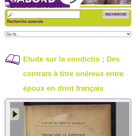
RECHERCHE
Recherche avancée
Etude sur la condictio ; Des
contrats à titre onéreux entre
époux en droit français