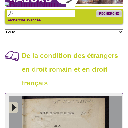
RECHERCHE
Recherche avancée
De la condition des étrangers
en droit romain et en droit
français