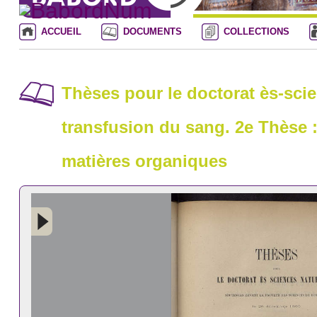
ACCUEIL
DOCUMENTS
COLLECTIONS
Thèses pour le doctorat ès-scie
transfusion du sang. 2e Thèse :
matières organiques