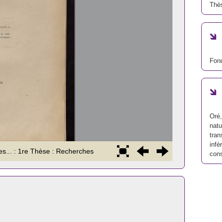
Thè
Fon
Oré,
natu
tran
infé
cons