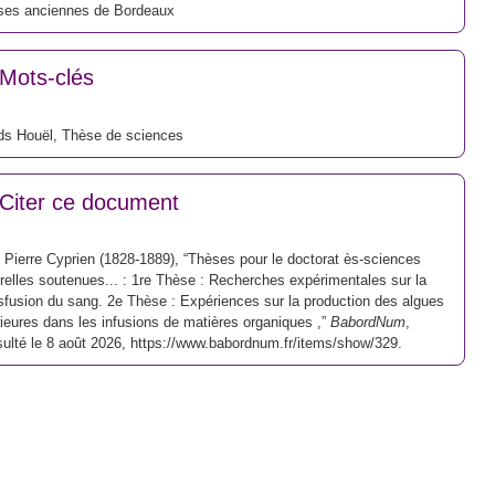
ses anciennes de Bordeaux
Mots-clés
ds Houël
,
Thèse de sciences
Citer ce document
 Pierre Cyprien (1828-1889), “Thèses pour le doctorat ès-sciences
relles soutenues... : 1re Thèse : Recherches expérimentales sur la
sfusion du sang. 2e Thèse : Expériences sur la production des algues
rieures dans les infusions de matières organiques ,”
BabordNum
,
ulté le 8 août 2026,
https://www.babordnum.fr/items/show/329
.