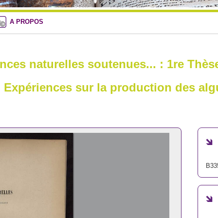
A PROPOS
nces naturelles soutenues... : 1re Thès
 Expériences sur la production des alg
B33