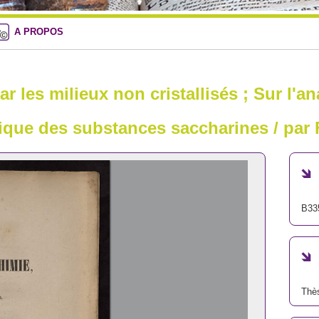
A PROPOS
ar les milieux non cristallisés ; Sur l'a
que des substances saccharines / par F
B33
Thè