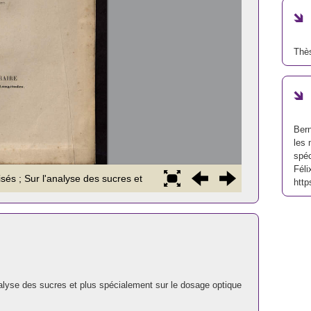
Thè
Bern
les 
spéc
Féli
http
'analyse des sucres et plus spécialement sur le dosage optique