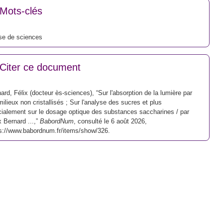
Mots-clés
se de sciences
Citer ce document
ard, Félix (docteur ès-sciences), “Sur l'absorption de la lumière par
milieux non cristallisés ; Sur l'analyse des sucres et plus
ialement sur le dosage optique des substances saccharines / par
x Bernard ...,”
BabordNum
, consulté le 6 août 2026,
s://www.babordnum.fr/items/show/326
.