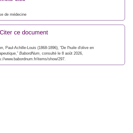
se de médecine
Citer ce document
ion, Paul-Achille-Louis (1868-1896), “De l'huile d'olive en
apeutique,”
BabordNum
, consulté le 8 août 2026,
s://www.babordnum.fr/items/show/297
.