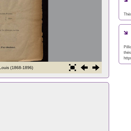
Thè
Pill
thér
http