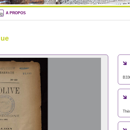
A PROPOS
que
B33
Thè