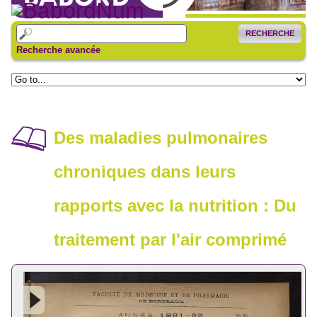
RECHERCHE
Recherche avancée
Des maladies pulmonaires
chroniques dans leurs
rapports avec la nutrition : Du
traitement par l'air comprimé