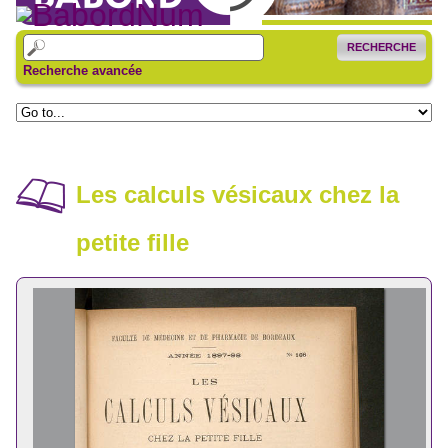
RECHERCHE
Recherche avancée
Les calculs vésicaux chez la
petite fille