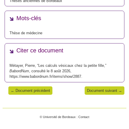
Thèses anciennes de Bordeaux
Mots-clés
Thèse de médecine
Citer ce document
Métayer, Pierre, “Les calculs vésicaux chez la petite fille,”
BabordNum
, consulté le 8 août 2026,
https://www.babordnum.fr/items/show/2887
.
← Document précédent
Document suivant →
© Université de Bordeaux
|
Contact