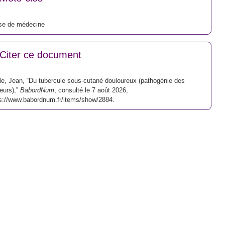
se de médecine
Citer ce document
le, Jean, “Du tubercule sous-cutané douloureux (pathogénie des
eurs),”
BabordNum
, consulté le 7 août 2026,
s://www.babordnum.fr/items/show/2884
.