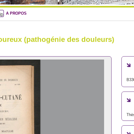
A PROPOS
oureux (pathogénie des douleurs)
B33
Thè