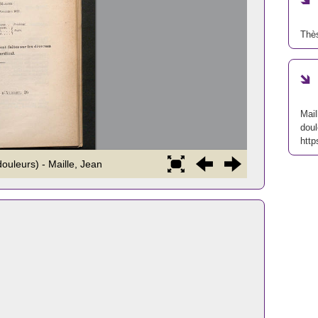
Thè
Mail
doul
http