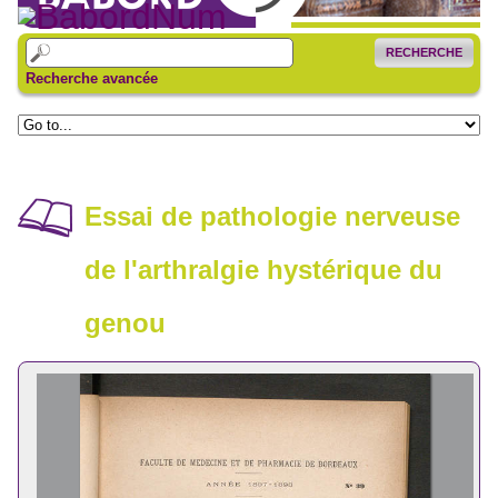
RECHERCHE
Recherche avancée
Essai de pathologie nerveuse
de l'arthralgie hystérique du
genou