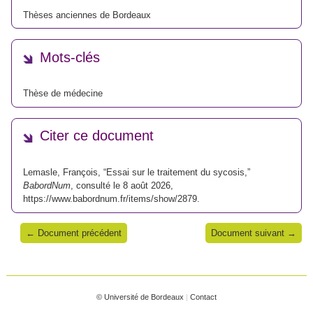
Thèses anciennes de Bordeaux
Mots-clés
Thèse de médecine
Citer ce document
Lemasle, François, “Essai sur le traitement du sycosis,”
BabordNum
, consulté le 8 août 2026,
https://www.babordnum.fr/items/show/2879
.
← Document précédent
Document suivant →
© Université de Bordeaux
|
Contact