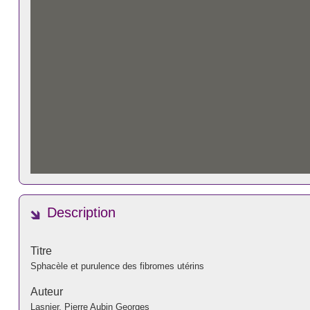
Description
Titre
Sphacèle et purulence des fibromes utérins
Auteur
Lasnier, Pierre Aubin Georges