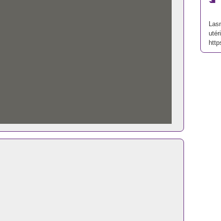
Lasn
utér
http