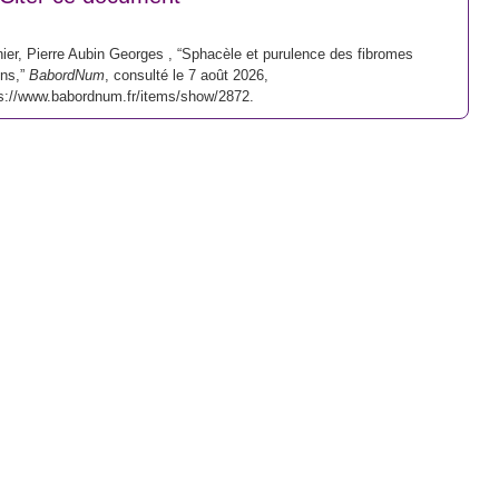
ier, Pierre Aubin Georges , “Sphacèle et purulence des fibromes
ins,”
BabordNum
, consulté le 7 août 2026,
s://www.babordnum.fr/items/show/2872
.