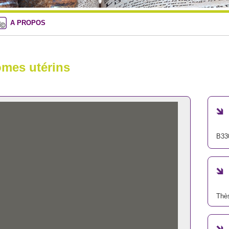
A PROPOS
omes utérins
B33
Thè