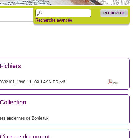
RECHERCHE
Recherche avancée
Fichiers
0632101_1898_HL_09_LASNIER.pdf
Collection
ses anciennes de Bordeaux
Citer ce document