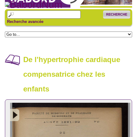
RECHERCHE
Recherche avancée
De l'hypertrophie cardiaque
compensatrice chez les
enfants