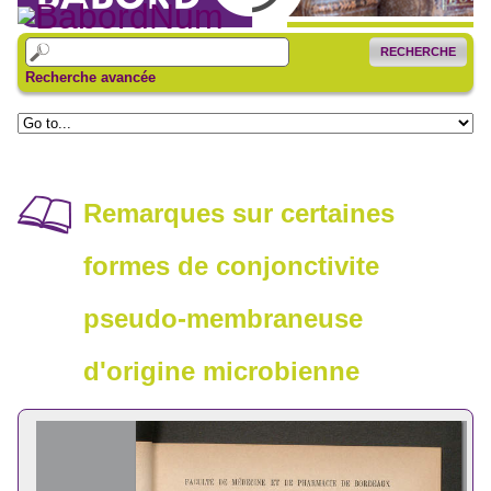
RECHERCHE
Recherche avancée
Remarques sur certaines
formes de conjonctivite
pseudo-membraneuse
d'origine microbienne