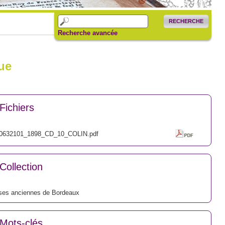
RECHERCHE
Recherche avancée
ue
Fichiers
0632101_1898_CD_10_COLIN.pdf
Collection
ses anciennes de Bordeaux
Mots-clés