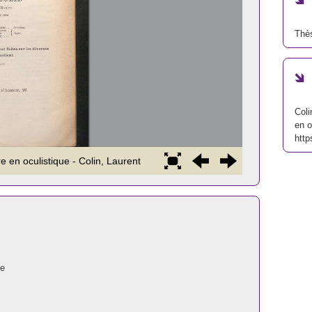
Thè
Coli
en o
http
ue