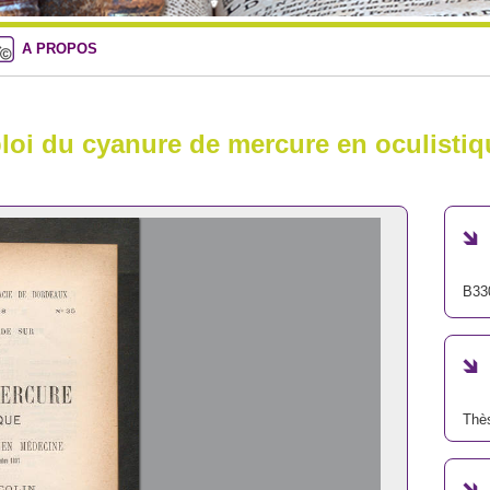
A PROPOS
ploi du cyanure de mercure en oculistiq
B33
Thè