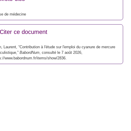
se de médecine
Citer ce document
n, Laurent, “Contribution à l'étude sur l'emploi du cyanure de mercure
culistique,”
BabordNum
, consulté le 7 août 2026,
s://www.babordnum.fr/items/show/2836
.