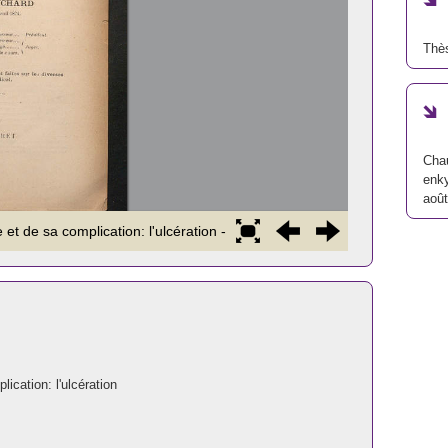
Thè
Chau
enky
aoû
ication: l'ulcération