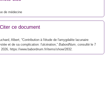
se de médecine
Citer ce document
chard, Albert, “Contribution à l'étude de l'amygdalite lacunaire
stée et de sa complication: l'ulcération,”
BabordNum
, consulté le 7
t 2026,
https://www.babordnum.fr/items/show/2832
.