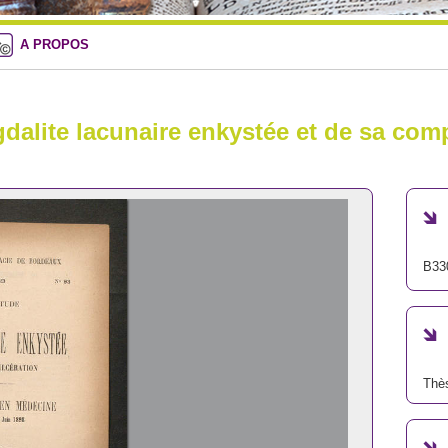
A PROPOS
dalite lacunaire enkystée et de sa compl
B33
Thè