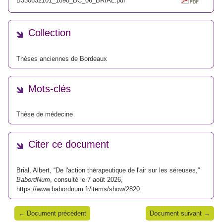
B330632101_1898_BC_06_BRIAL.pdf
Collection
Thèses anciennes de Bordeaux
Mots-clés
Thèse de médecine
Citer ce document
Brial, Albert, “De l'action thérapeutique de l'air sur les séreuses,”
BabordNum
, consulté le 7 août 2026,
https://www.babordnum.fr/items/show/2820
.
← Document précédent
Document suivant →