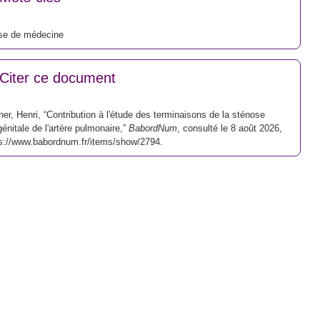
se de médecine
Citer ce document
er, Henri, “Contribution à l'étude des terminaisons de la sténose
énitale de l'artère pulmonaire,”
BabordNum
, consulté le 8 août 2026,
s://www.babordnum.fr/items/show/2794
.