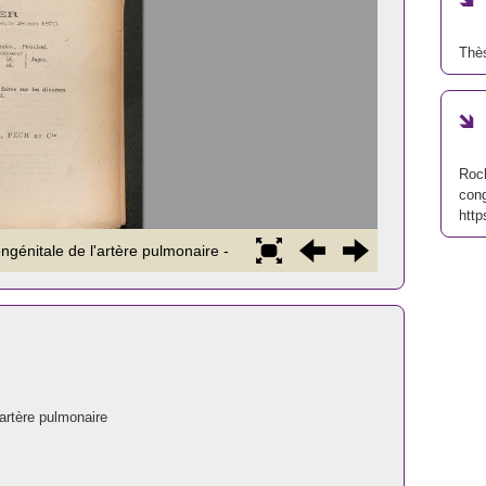
Thè
Roch
cong
http
'artère pulmonaire