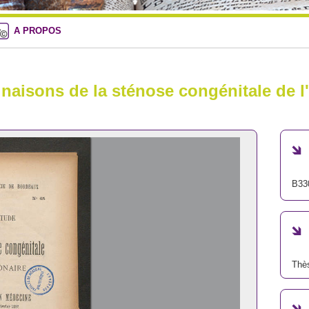
A PROPOS
inaisons de la sténose congénitale de l
B33
Thè