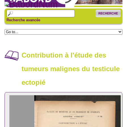
RECHERCHE
Recherche avancée
Contribution à l'étude des
tumeurs malignes du testicule
ectopié