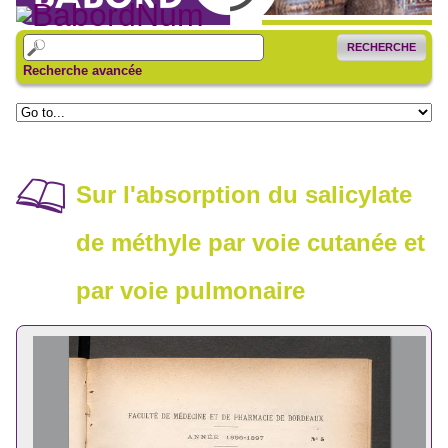
RECHERCHE
Recherche avancée
Sur l'absorption du salicylate
de méthyle par voie cutanée et
par voie pulmonaire