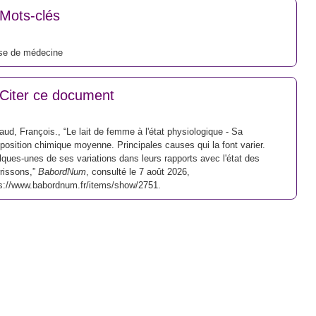
Mots-clés
se de médecine
Citer ce document
aud, François., “Le lait de femme à l'état physiologique - Sa
osition chimique moyenne. Principales causes qui la font varier.
ques-unes de ses variations dans leurs rapports avec l'état des
rissons,”
BabordNum
, consulté le 7 août 2026,
s://www.babordnum.fr/items/show/2751
.