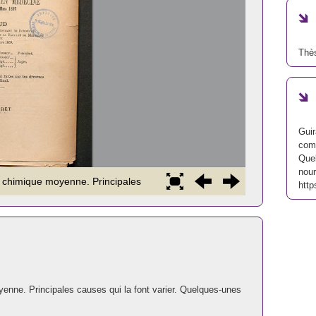
Thè
Guir
comp
Quel
nour
http
yenne. Principales causes qui la font varier. Quelques-unes