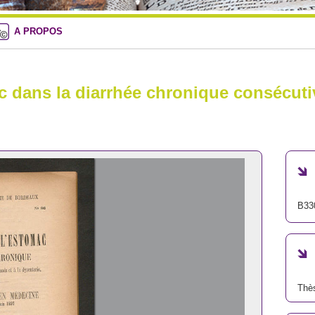
A PROPOS
 dans la diarrhée chronique consécuti
B33
Thè