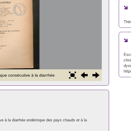
Thè
Esco
chro
dyse
http
ve à la diarrhée endémique des pays chauds et à la