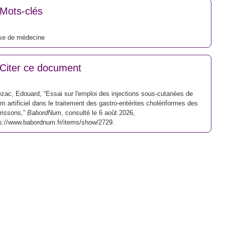
Mots-clés
se de médecine
Citer ce document
zac, Edouard, “Essai sur l'emploi des injections sous-cutanées de
m artificiel dans le traitement des gastro-entérites cholériformes des
rissons,”
BabordNum
, consulté le 6 août 2026,
s://www.babordnum.fr/items/show/2729
.