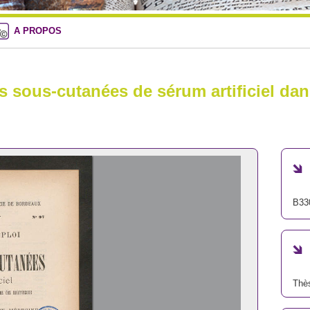
A PROPOS
s sous-cutanées de sérum artificiel dan
B33
Thè