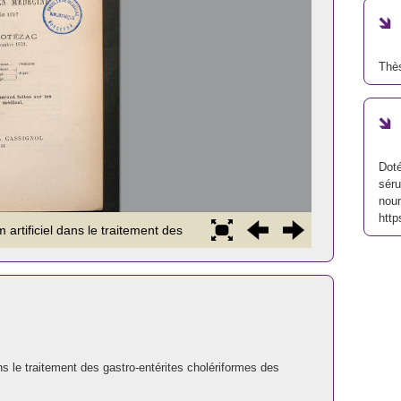
Thè
Doté
séru
nour
http
ns le traitement des gastro-entérites cholériformes des