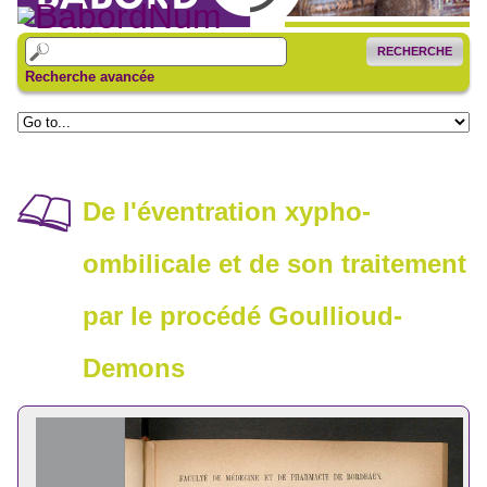
RECHERCHE
Recherche avancée
De l'éventration xypho-
ombilicale et de son traitement
par le procédé Goullioud-
Demons