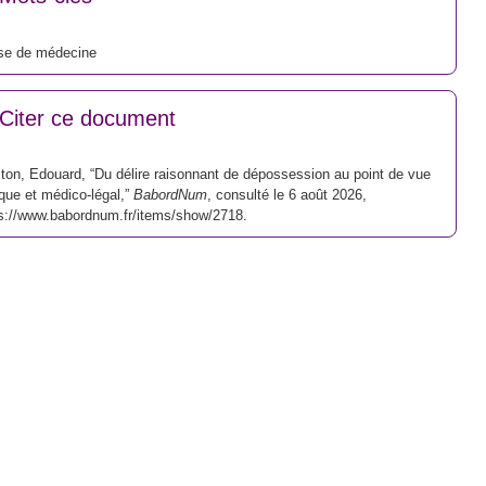
se de médecine
Citer ce document
ton, Edouard, “Du délire raisonnant de dépossession au point de vue
ique et médico-légal,”
BabordNum
, consulté le 6 août 2026,
s://www.babordnum.fr/items/show/2718
.