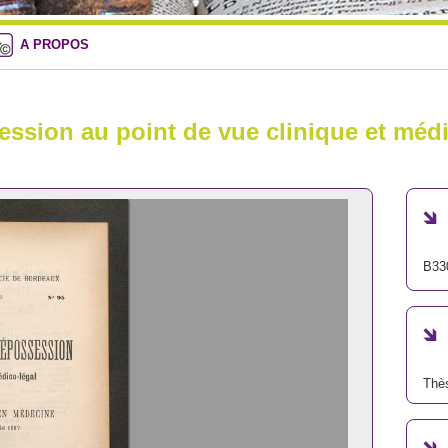
A PROPOS
ession au point de vue clinique et médi
B33
Thè