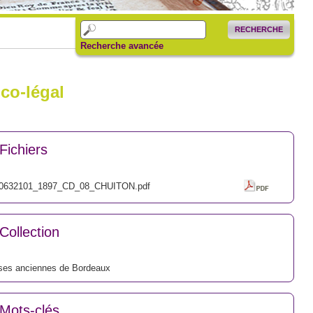
RECHERCHE
Recherche avancée
co-légal
Fichiers
0632101_1897_CD_08_CHUITON.pdf
Collection
ses anciennes de Bordeaux
Mots-clés