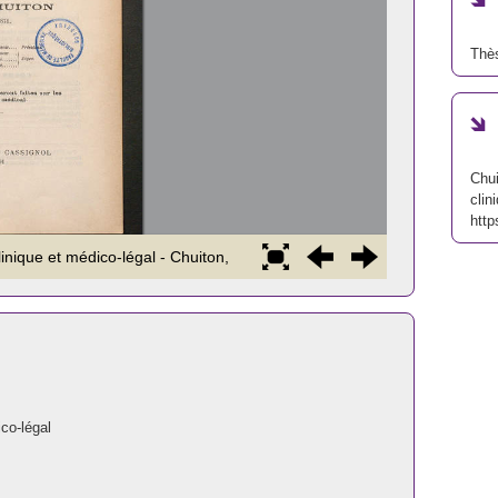
Thè
Chui
clin
http
co-légal