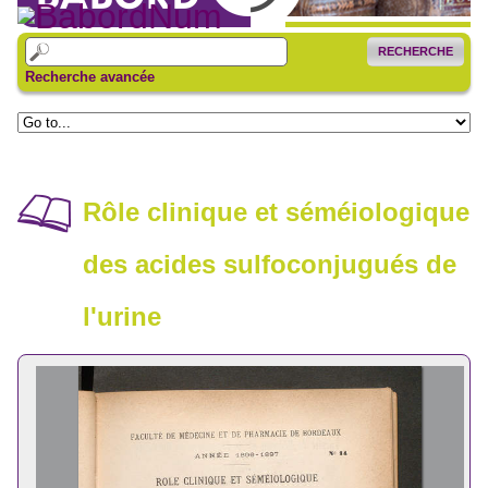
RECHERCHE
Recherche avancée
Rôle clinique et séméiologique
des acides sulfoconjugués de
l'urine