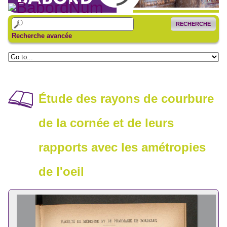
RECHERCHE
Recherche avancée
Étude des rayons de courbure
de la cornée et de leurs
rapports avec les amétropies
de l'oeil