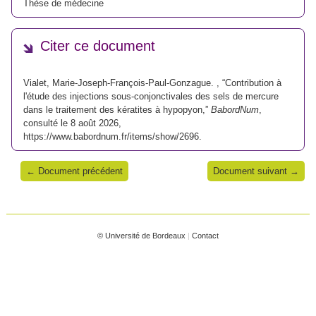
Thèse de médecine
Citer ce document
Vialet, Marie-Joseph-François-Paul-Gonzague. , “Contribution à
l'étude des injections sous-conjonctivales des sels de mercure
dans le traitement des kératites à hypopyon,”
BabordNum
,
consulté le 8 août 2026,
https://www.babordnum.fr/items/show/2696
.
← Document précédent
Document suivant →
© Université de Bordeaux
|
Contact