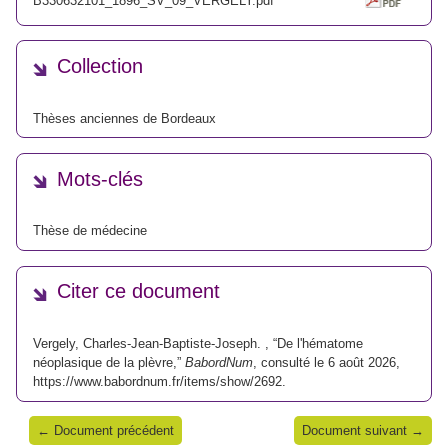
B330632101_1896_SV_09_VERGELY.pdf
Collection
Thèses anciennes de Bordeaux
Mots-clés
Thèse de médecine
Citer ce document
Vergely, Charles-Jean-Baptiste-Joseph. , “De l'hématome
néoplasique de la plèvre,”
BabordNum
, consulté le 6 août 2026,
https://www.babordnum.fr/items/show/2692
.
← Document précédent
Document suivant →