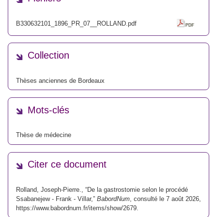
B330632101_1896_PR_07__ROLLAND.pdf
Collection
Thèses anciennes de Bordeaux
Mots-clés
Thèse de médecine
Citer ce document
Rolland, Joseph-Pierre., “De la gastrostomie selon le procédé
Ssabanejew - Frank - Villar,”
BabordNum
, consulté le 7 août 2026,
https://www.babordnum.fr/items/show/2679
.