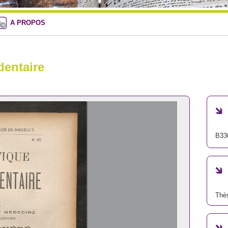
A PROPOS
dentaire
B33
Thè