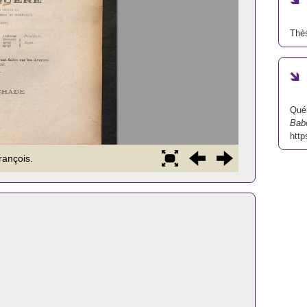
Thè
Quér
Bab
http