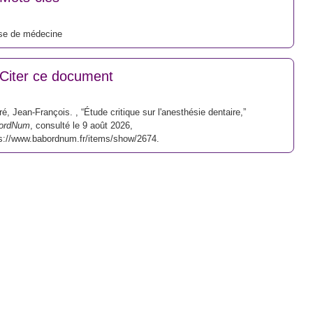
se de médecine
Citer ce document
é, Jean-François. , “Étude critique sur l'anesthésie dentaire,”
ordNum
, consulté le 9 août 2026,
s://www.babordnum.fr/items/show/2674
.