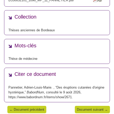
B330632101_1896_MP_11_PANNETIER.pdf
Collection
Thèses anciennes de Bordeaux
Mots-clés
Thèse de médecine
Citer ce document
Pannetier, Adrien-Louis-Marie. , “Des éruptions cutanées d'origine
hystérique,”
BabordNum
, consulté le 9 août 2026,
https://www.babordnum.fr/items/show/2671
.
← Document précédent
Document suivant →