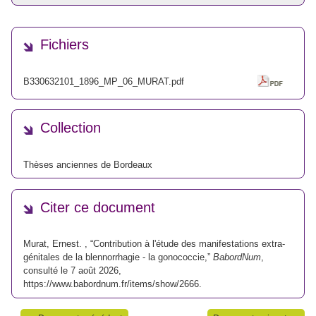
Fichiers
B330632101_1896_MP_06_MURAT.pdf
Collection
Thèses anciennes de Bordeaux
Citer ce document
Murat, Ernest. , “Contribution à l'étude des manifestations extra-
génitales de la blennorrhagie - la gonococcie,”
BabordNum
,
consulté le 7 août 2026,
https://www.babordnum.fr/items/show/2666
.