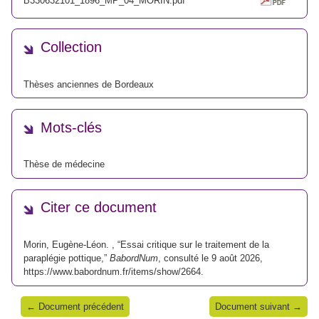
B330632101_1896_MP_04_MORIN.pdf
Collection
Thèses anciennes de Bordeaux
Mots-clés
Thèse de médecine
Citer ce document
Morin, Eugène-Léon. , “Essai critique sur le traitement de la
paraplégie pottique,”
BabordNum
, consulté le 9 août 2026,
https://www.babordnum.fr/items/show/2664
.
← Document précédent
Document suivant →