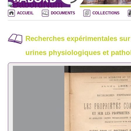
ACCUEIL
DOCUMENTS
COLLECTIONS
Recherches expérimentales sur 
urines physiologiques et pathol