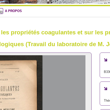
A PROPOS
les propriétés coagulantes et sur les p
ogiques (Travail du laboratoire de M. J
B33
Thè