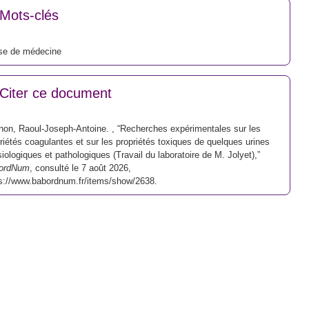
Mots-clés
se de médecine
Citer ce document
hon, Raoul-Joseph-Antoine. , “Recherches expérimentales sur les
riétés coagulantes et sur les propriétés toxiques de quelques urines
iologiques et pathologiques (Travail du laboratoire de M. Jolyet),”
ordNum
, consulté le 7 août 2026,
s://www.babordnum.fr/items/show/2638
.