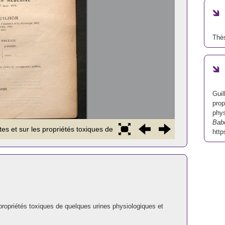
Thè
Guil
prop
phys
Bab
http
propriétés toxiques de quelques urines physiologiques et