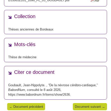
B330632101_1896_FL_03_GOUBAULT.pdf
Collection
Thèses anciennes de Bordeaux
Mots-clés
Thèse de médecine
Citer ce document
Goubault, Jean-Hippolyte. , “De la névrose cérébro-cardiaque,”
BabordNum
, consulté le 8 août 2026,
https://www.babordnum.fr/items/show/2636
.
← Document précédent
Document suivant →