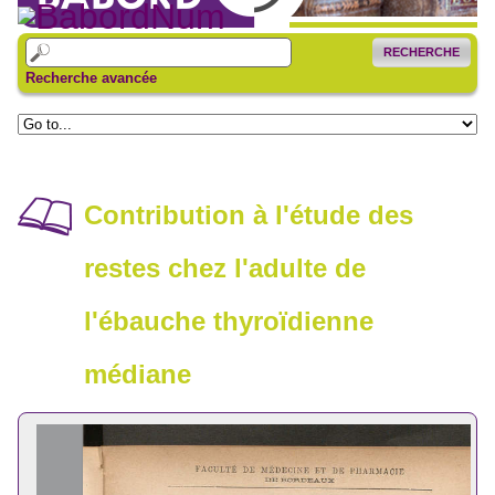
RECHERCHE
Recherche avancée
Contribution à l'étude des
restes chez l'adulte de
l'ébauche thyroïdienne
médiane