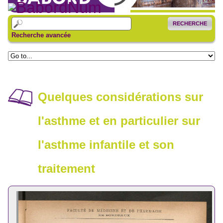
RECHERCHE
Recherche avancée
Quelques considérations sur
l'asthme et en particulier sur
l'asthme infantile et son
traitement