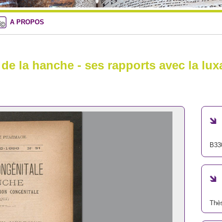
A PROPOS
de la hanche - ses rapports avec la lux
B33
Thè