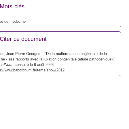
Mots-clés
se de médecine
Citer ce document
et, Jean-Pierre-Georges. , “De la malformation congénitale de la
he - ses rapports avec la luxation congénitale (étude pathogénique),”
ordNum
, consulté le 6 août 2026,
s://www.babordnum.fr/items/show/2612
.