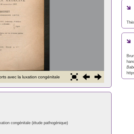
Thè
Brun
hanc
Bab
http
xation congénitale (étude pathogénique)