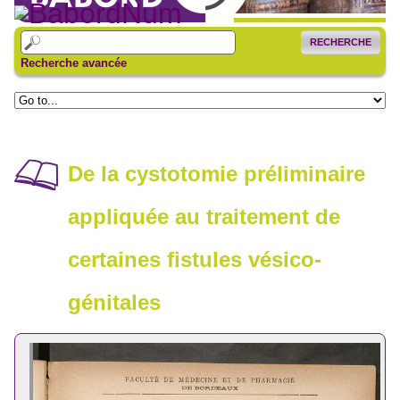
RECHERCHE
Recherche avancée
De la cystotomie préliminaire
appliquée au traitement de
certaines fistules vésico-
génitales