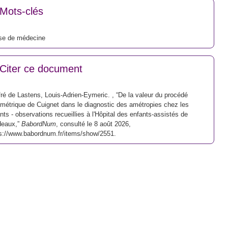
Mots-clés
se de médecine
Citer ce document
ré de Lastens, Louis-Adrien-Eymeric. , “De la valeur du procédé
métrique de Cuignet dans le diagnostic des amétropies chez les
nts - observations recueillies à l'Hôpital des enfants-assistés de
deaux,”
BabordNum
, consulté le 8 août 2026,
s://www.babordnum.fr/items/show/2551
.