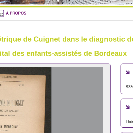
A PROPOS
trique de Cuignet dans le diagnostic de
pital des enfants-assistés de Bordeaux
B33
Thè