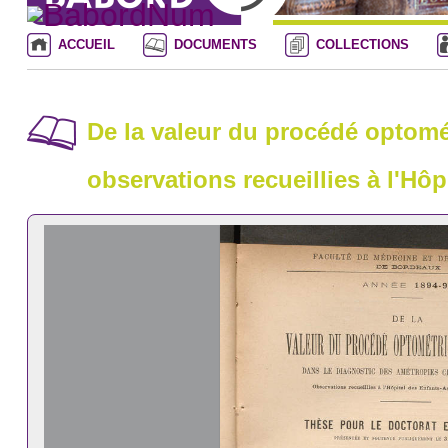
ACCUEIL
DOCUMENTS
COLLECTIONS
De la valeur du procédé optomé
observations recueillies à l'Hô