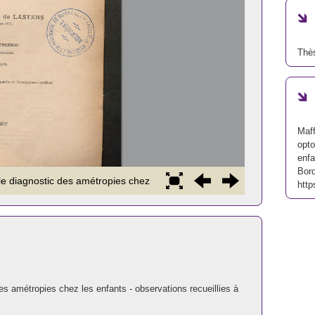
Thè
Maff
opto
enfa
Bor
http
s amétropies chez les enfants - observations recueillies à