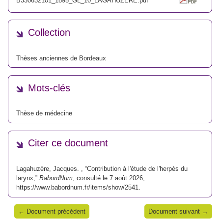
B330632101_1895_GL_10_LAGAHUZERE.pdf
Collection
Thèses anciennes de Bordeaux
Mots-clés
Thèse de médecine
Citer ce document
Lagahuzère, Jacques. , “Contribution à l'étude de l'herpès du
larynx,”
BabordNum
, consulté le 7 août 2026,
https://www.babordnum.fr/items/show/2541
.
← Document précédent
Document suivant →