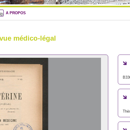
A PROPOS
e vue médico-légal
B33
Thè