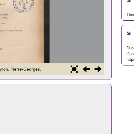
Thè
Dupe
léga
http