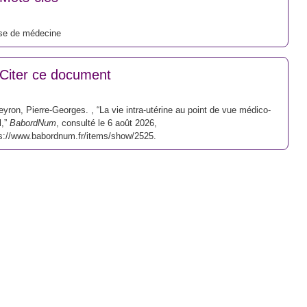
se de médecine
Citer ce document
yron, Pierre-Georges. , “La vie intra-utérine au point de vue médico-
l,”
BabordNum
, consulté le 6 août 2026,
s://www.babordnum.fr/items/show/2525
.