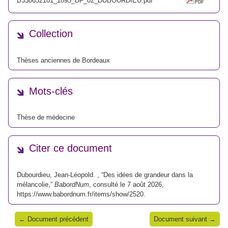
B330632101_1895_DF_02_DUBOURDIEU.pdf
Collection
Thèses anciennes de Bordeaux
Mots-clés
Thèse de médecine
Citer ce document
Dubourdieu, Jean-Léopold. , “Des idées de grandeur dans la
mélancolie,”
BabordNum
, consulté le 7 août 2026,
https://www.babordnum.fr/items/show/2520
.
← Document précédent
Document suivant →